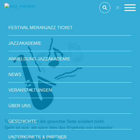
IT
FESTIVAL MERANJAZZ TICKET
JAZZAKADEMIE
ANMELDUNG JAZZAKADEMIE
NEWS
VERANSTALTUNGEN
ÜBER UNS
GESCHICHTE
Tut uns leid, aber die gesuchte Seite existiert nicht.
Sieht so aus, als wäre dies das Ergebnis von entweder:
UNTERKÜNFTE & PARTNER
eine falsche Adresse