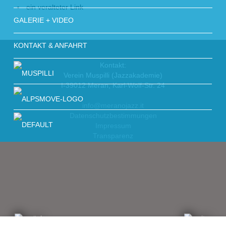
ein veralteter Link
GALERIE + VIDEO
KONTAKT & ANFAHRT
Kontakt:
Verein Muspilli (Jazzakademie)
I-39012 Meran, Karl-Wolf-Str. 24
info@meranojazz.it
Datenschutzbestimmungen
Impressum
Transparenz