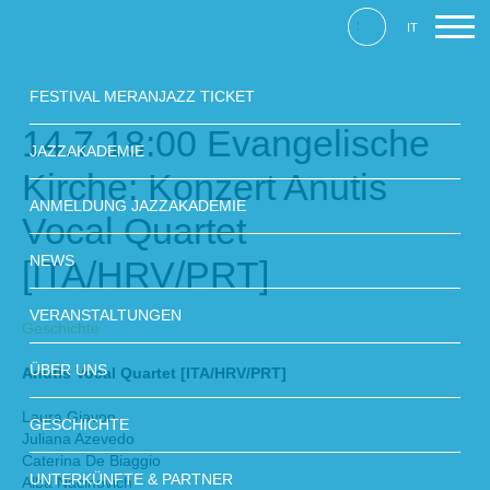
IT
FESTIVAL MERANJAZZ TICKET
14.7 18:00 Evangelische
JAZZAKADEMIE
Kirche: Konzert Anutis
ANMELDUNG JAZZAKADEMIE
Vocal Quartet
NEWS
[ITA/HRV/PRT]
VERANSTALTUNGEN
Geschichte
ÜBER UNS
Anutis Vocal Quartet [ITA/HRV/PRT]
Laura Giavon
GESCHICHTE
Juliana Azevedo
Caterina De Biaggio
UNTERKÜNFTE & PARTNER
Alba Nacinovich