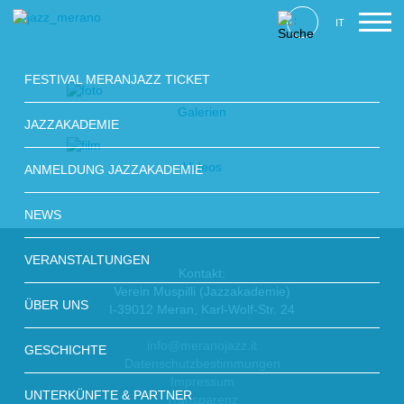
IT
FESTIVAL MERANJAZZ TICKET
Galerien
JAZZAKADEMIE
Videos
ANMELDUNG JAZZAKADEMIE
NEWS
VERANSTALTUNGEN
Kontakt:
Verein Muspilli (Jazzakademie)
ÜBER UNS
I-39012 Meran, Karl-Wolf-Str. 24
info@meranojazz.it
GESCHICHTE
Datenschutzbestimmungen
Impressum
UNTERKÜNFTE & PARTNER
Transparenz