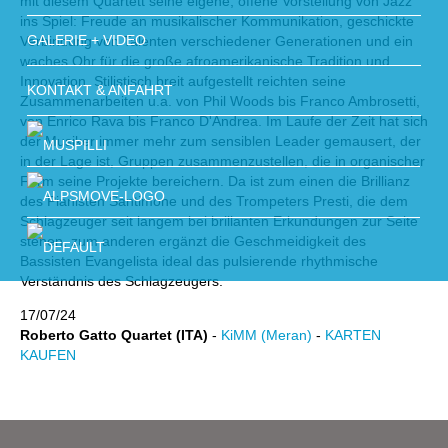
mit diesem Quartett seine eigene, offene Vorstellung von Jazz
ins Spiel: Freude an musikalischer Kommunikation, geschickte
GALERIE + VIDEO
Verbindung von Talenten verschiedener Generationen und ein
waches Ohr für die große afroamerikanische Tradition und
Innovation. Stilistisch breit aufgestellt reichten seine
KONTAKT & ANFAHRT
Zusammenarbeiten u.a. von Phil Woods bis Franco Ambrosetti,
von Enrico Rava bis Franco D'Andrea. Im Laufe der Zeit hat sich
der Musiker immer mehr zum sensiblen Leader gemausert, der
in der Lage ist, Gruppen zusammenzustellen, die in organischer
Form seine Projekte bereichern. Da ist zum einen die Brillianz
des Pianisten Santimone und des Trompeters Presti, die dem
Schlagzeuger seit langem bei brillanten Erkundungen zur Seite
stehen, zum anderen ergänzt die Geschmeidigkeit des
Bassisten Evangelista ideal das pulsierende rhythmische
Verständnis des Schlagzeugers.
17/07/24
Roberto Gatto Quartet (ITA)
-
KiMM (Meran)
-
KARTEN
KAUFEN