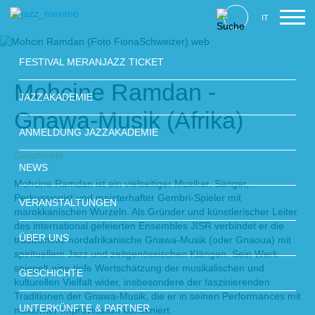
IT
FESTIVAL MERANJAZZ TICKET
Mohcine Ramdan -
JAZZAKADEMIE
Gnawa-Musik (Afrika)
ANMELDUNG JAZZAKADEMIE
Geschichte
NEWS
Mohcine Ramdan ist ein vielseitiger Musiker, Sänger,
Perkussionist und meisterhafter Gembri-Spieler mit
VERANSTALTUNGEN
marokkanischen Wurzeln. Als Gründer und künstlerischer Leiter
des international gefeierten Ensembles JISR verbindet er die
ÜBER UNS
traditionelle nordafrikanische Gnawa-Musik (oder Gnaoua) mit
spirituellem Jazz und zeitgenössischen Klängen. Sein Werk
spiegelt eine tiefe Wertschätzung der musikalischen und
GESCHICHTE
kulturellen Vielfalt wider, insbesondere der faszinierenden
Traditionen der Gnawa-Musik, die er in seinen Performances mit
UNTERKÜNFTE & PARTNER
moderner Improvisation kombiniert.