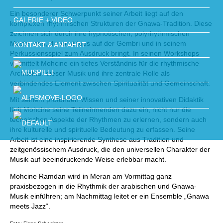
Ein besonderer Schwerpunkt seiner Arbeit liegt auf den
GALERIE + VIDEO
komplexen rhythmischen Strukturen der Gnawa-Tradition. Diese
zeichnen sich durch ihre hypnotischen, polyrhythmischen
Muster aus, die er virtuos auf der Gembri und in seinem
KONTAKT & ANFAHRT
Perkussionsspiel zum Ausdruck bringt. In seinen Workshops
vermittelt Mohcine ein tiefes Verständnis für die rhythmische
Architektur dieser Musik und ihre zentrale Rolle als
verbindendes Element zwischen Spiritualität und Gemeinschaft.
Mit seinem profunden Wissen und seiner innovativen Didaktik
lädt Mohcine seine Teilnehmenden dazu ein, nicht nur die
technischen Aspekte der Rhythmen zu erlernen, sondern auch
ihre kulturelle und spirituelle Bedeutung zu erfassen. Seine
Arbeit ist eine inspirierende Synthese aus Tradition und
zeitgenössischem Ausdruck, die den universellen Charakter der
Musik auf beeindruckende Weise erlebbar macht.
Mohcine Ramdan wird in Meran am Vormittag ganz
praxisbezogen in die Rhythmik der arabischen und Gnawa-
Musik einführen; am Nachmittag leitet er ein Ensemble „Gnawa
meets Jazz“.