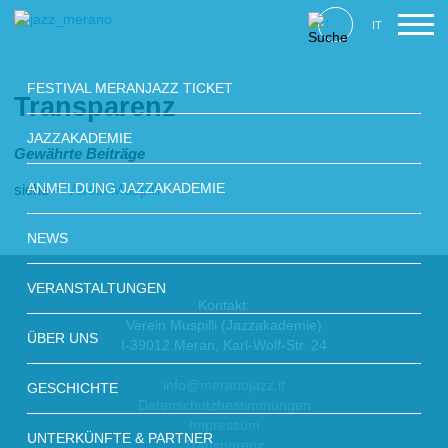
IT
FESTIVAL MERANJAZZ TICKET
Transparenz
JAZZAKADEMIE
Gewährte Beiträge
ANMELDUNG JAZZAKADEMIE
siehe >
Verein Muspilli
NEWS
VERANSTALTUNGEN
Kontakt:
Verein Muspilli (Jazzakademie)
ÜBER UNS
I-39012 Meran, Karl-Wolf-Str. 24
info@meranojazz.it
GESCHICHTE
Datenschutzbestimmungen
Impressum
UNTERKÜNFTE & PARTNER
Transparenz