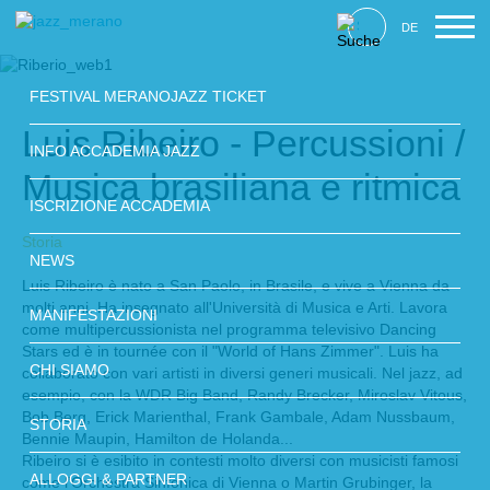
DE
FESTIVAL MERANOJAZZ TICKET
Luis Ribeiro - Percussioni /
INFO ACCADEMIA JAZZ
Musica brasiliana e ritmica
ISCRIZIONE ACCADEMIA
Storia
NEWS
Luis Ribeiro è nato a San Paolo, in Brasile, e vive a Vienna da
molti anni. Ha insegnato all'Università di Musica e Arti. Lavora
MANIFESTAZIONI
come multipercussionista nel programma televisivo Dancing
Stars ed è in tournée con il "World of Hans Zimmer". Luis ha
CHI SIAMO
collaborato con vari artisti in diversi generi musicali. Nel jazz, ad
esempio, con la WDR Big Band, Randy Brecker, Miroslav Vitous,
Bob Berg, Erick Marienthal, Frank Gambale, Adam Nussbaum,
STORIA
Bennie Maupin, Hamilton de Holanda...
Ribeiro si è esibito in contesti molto diversi con musicisti famosi
ALLOGGI & PARTNER
come l'Orchestra Sinfonica di Vienna o Martin Grubinger, la