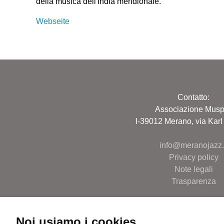
della musica dell'India meridionale.
Webseite
Contatto:
Associazione Muspi
I-39012 Merano, via Karl
info@meranojazz.i
Privacy policy
Note legali
Trasparenza
Noi usiamo i cookies