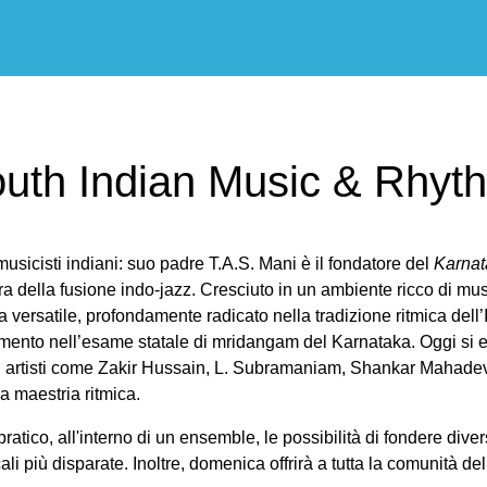
South Indian Music & Rhyt
usicisti indiani: suo padre T.A.S. Mani è il fondatore del
Karnat
 della fusione indo‑jazz. Cresciuto in un ambiente ricco di musi
 versatile, profondamente radicato nella tradizione ritmica dell’
imento nell’esame statale di mridangam del Karnataka. Oggi si esi
 con artisti come Zakir Hussain, L. Subramaniam, Shankar Mahade
a maestria ritmica.
 pratico, all'interno di un ensemble, le possibilità di fondere d
ali più disparate. Inoltre, domenica offrirà a tutta la comunità 