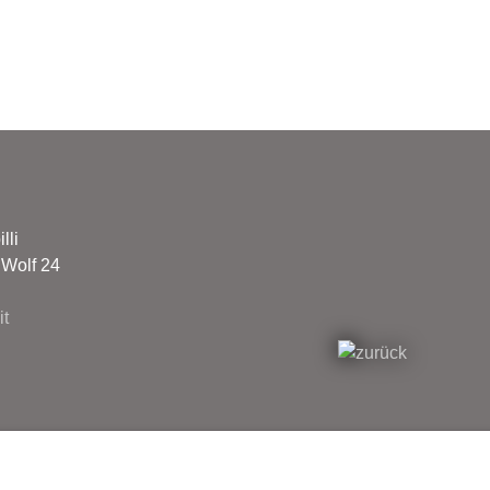
lli
 Wolf 24
t