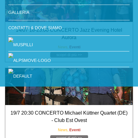
GALLERIA
CONTATTI & DOVE SIAMO
14/07 18-23:00 CONCERTO Jazz Evening Hotel
Aurora
News,
Eventi
scopri di più >>
19/7 20:30 CONCERTO Michael Küttner Quartet (DE)
- Club Est Ovest
News,
Eventi
scopri di più >>