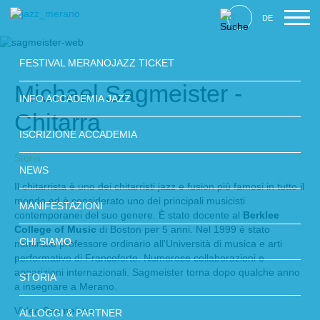
DE
FESTIVAL MERANOJAZZ TICKET
Michael Sagmeister -
INFO ACCADEMIA JAZZ
Chitarra
ISCRIZIONE ACCADEMIA
Storia
NEWS
Il chitarrista è uno dei chitarristi jazz e fusion più famosi in tutto il
mondo ed è considerato uno dei principali musicisti
MANIFESTAZIONI
contemporanei del suo genere. È stato docente al
Berklee
College of Music
di Boston per 5 anni. Nel 1999 è stato
CHI SIAMO
nominato professore ordinario all'Università di musica e arti
performative di Francoforte. Numerose collaborazioni e
apparizioni internazionali. Sagmeister torna dopo qualche anno
STORIA
a insegnare a Merano.
Video Sagmeister
ALLOGGI & PARTNER