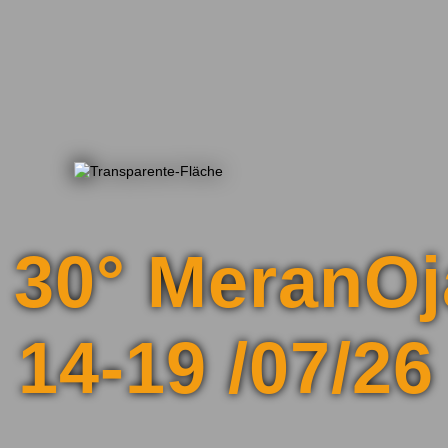
30° MeranOj
14-19 /07/26